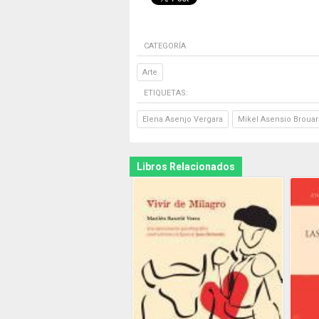
CATEGORÍA
Arte
ETIQUETAS:
Elena Asenjo Vergara
Mikel Asensio Broua
Libros Relacionados