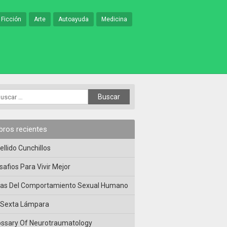
 Ficción
Arte
Autoayuda
Medicina
ibros recientes
ellido Cunchillos
safios Para Vivir Mejor
las Del Comportamiento Sexual Humano
 Sexta Lámpara
ossary Of Neurotraumatology