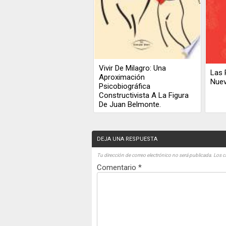
Vivir De Milagro: Una
Las 
Aproximación
Nue
Psicobiográfica
Constructivista A La Figura
De Juan Belmonte.
DEJA UNA RESPUESTA
Tu dirección de correo electrónico no será publicada.
Los c
Comentario
*