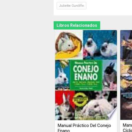
Juliette Cunliffe
Libros Relacionados
Manu
Manual Práctico Del Conejo
Cícl
Enano