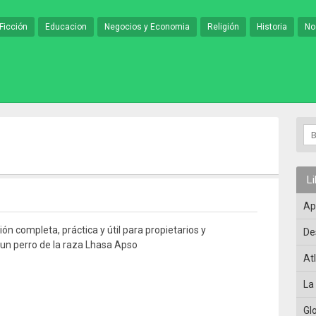
Ficción
Educacion
Negocios y Economia
Religión
Historia
No
L
Ap
ón completa, práctica y útil para propietarios y
De
 un perro de la raza Lhasa Apso
At
La
Gl