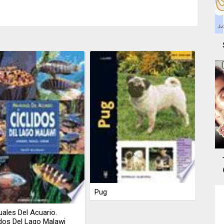
Pug
ales Del Acuario.
idos Del Lago Malawi