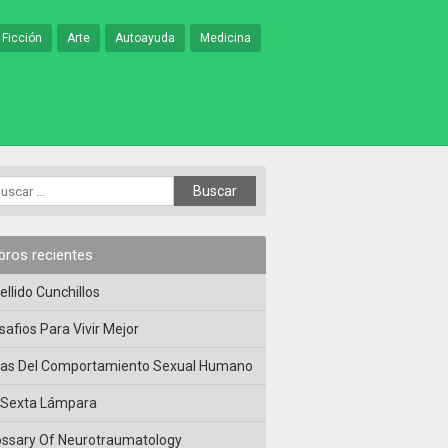
 Ficción
Arte
Autoayuda
Medicina
ibros recientes
ellido Cunchillos
safios Para Vivir Mejor
las Del Comportamiento Sexual Humano
 Sexta Lámpara
ossary Of Neurotraumatology