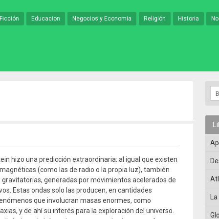
Ficción
Educacion
Negocios y Economia
Religión
Historia
No
L
Ap
ein hizo una predicción extraordinaria: al igual que existen
De
magnéticas (como las de radio o la propia luz), también
At
 gravitatorias, generadas por movimientos acelerados de
os. Estas ondas solo las producen, en cantidades
La
 fenómenos que involucran masas enormes, como
laxias, y de ahí su interés para la exploración del universo.
Gl