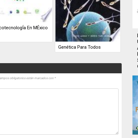
cotecnologÍa En MÉxico
Genética Para Todos
ampos obligatorios están marcados con
*