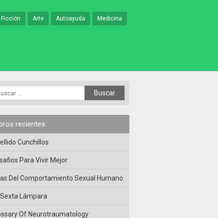
 Ficción
Arte
Autoayuda
Medicina
ibros recientes
ellido Cunchillos
safios Para Vivir Mejor
las Del Comportamiento Sexual Humano
 Sexta Lámpara
ossary Of Neurotraumatology