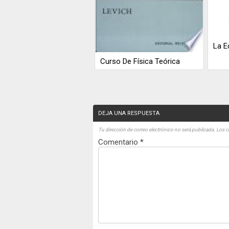
La E
Curso De Física Teórica
DEJA UNA RESPUESTA
Tu dirección de correo electrónico no será publicada.
Los c
Comentario
*