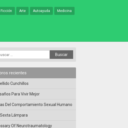
 Ficción
Arte
Autoayuda
Medicina
ibros recientes
ellido Cunchillos
safios Para Vivir Mejor
las Del Comportamiento Sexual Humano
 Sexta Lámpara
ossary Of Neurotraumatology