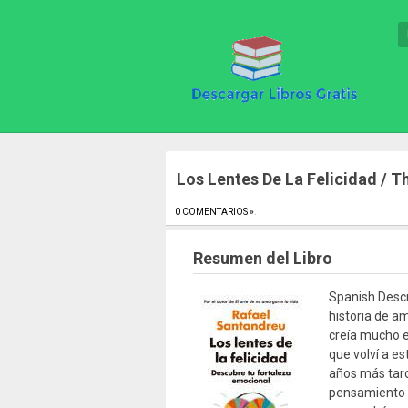
Los Lentes De La Felicidad / 
0 COMENTARIOS »
.
Resumen del Libro
Spanish Descr
historia de a
creía mucho e
que volví a es
años más tar
pensamiento p