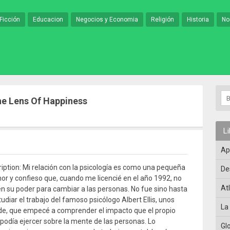
Ficción
Educacion
Negocios y Economia
Religión
Historia
No
The Lens Of Happiness
L
Ap
iption: Mi relación con la psicología es como una pequeña
De
mor y confieso que, cuando me licencié en el año 1992, no
At
n su poder para cambiar a las personas. No fue sino hasta
tudiar el trabajo del famoso psicólogo Albert Ellis, unos
La
de, que empecé a comprender el impacto que el propio
odía ejercer sobre la mente de las personas. Lo
Gl