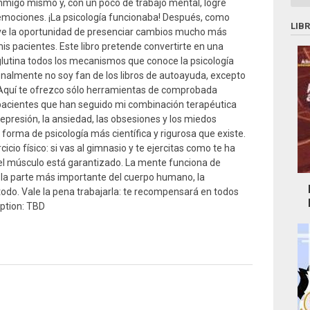
igo mismo y, con un poco de trabajo mental, logré
mociones. ¡La psicología funcionaba! Después, como
LIB
uve la oportunidad de presenciar cambios mucho más
is pacientes. Este libro pretende convertirte en una
lutina todos los mecanismos que conoce la psicología
almente no soy fan de los libros de autoayuda, excepto
 Aquí te ofrezco sólo herramientas de comprobada
 pacientes que han seguido mi combinación terapéutica
presión, la ansiedad, las obsesiones y los miedos
 forma de psicología más científica y rigurosa que existe.
icio físico: si vas al gimnasio y te ejercitas como te ha
 del músculo está garantizado. La mente funciona de
 la parte más importante del cuerpo humano, la
todo. Vale la pena trabajarla: te recompensará en todos
iption: TBD