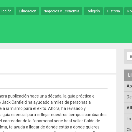
Ficción
Educacion
Negocios y Economia
Religión
Historia
No
L
Ap
era publicación hace una década, la guía práctica e
De
e Jack Canfield ha ayudado a miles de personas a
At
 a sí mismo para el éxito. Ahora, ha revisado y
u guía esencial para reflejar nuestros tiempos cambiantes.
La
 el cocreador de la fenomenal serie best seller Caldo de
 alma, te ayuda a llegar de donde estás a donde quieres
Gl