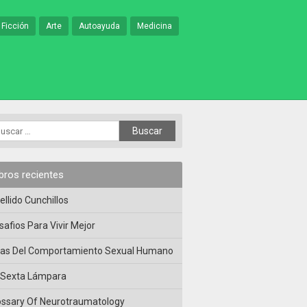
 Ficción
Arte
Autoayuda
Medicina
ibros recientes
ellido Cunchillos
safios Para Vivir Mejor
las Del Comportamiento Sexual Humano
 Sexta Lámpara
ossary Of Neurotraumatology