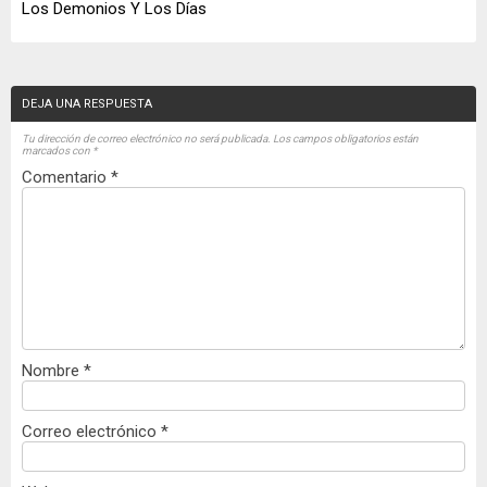
Los Demonios Y Los Días
DEJA UNA RESPUESTA
Tu dirección de correo electrónico no será publicada.
Los campos obligatorios están
marcados con
*
Comentario
*
Nombre
*
Correo electrónico
*