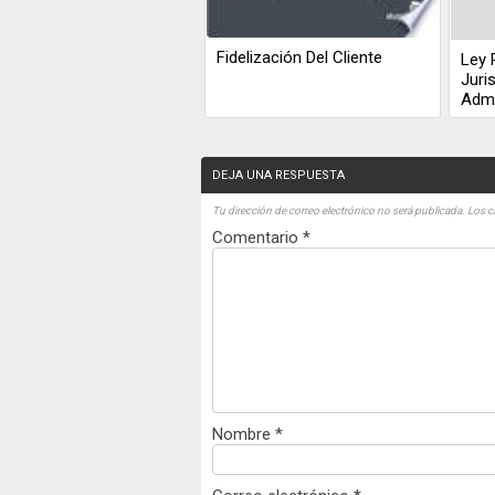
Fidelización Del Cliente
Ley 
Juri
Admi
DEJA UNA RESPUESTA
Tu dirección de correo electrónico no será publicada.
Los c
Comentario
*
Nombre
*