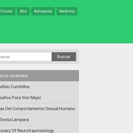
 Ficción
Arte
Autoayuda
Medicina
ibros recientes
ellido Cunchillos
safios Para Vivir Mejor
las Del Comportamiento Sexual Humano
 Sexta Lámpara
ossary Of Neurotraumatology