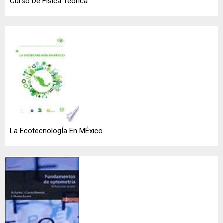
Curso De Física Teórica
La EcotecnologÍa En MÉxico