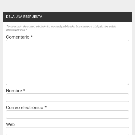
DEJA UNA RESPUESTA
Tu dirección de correo electrónico no será publicada.
Los campos obligatorios están
marcados con
*
Comentario
*
Nombre
*
Correo electrónico
*
Web