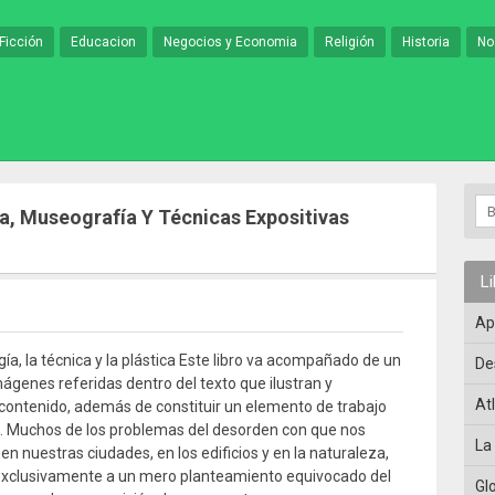
Ficción
Educacion
Negocios y Economia
Religión
Historia
No
a, Museografía Y Técnicas Expositivas
L
Ap
gía, la técnica y la plástica Este libro va acompañado de un
De
ágenes referidas dentro del texto que ilustran y
At
contenido, además de constituir un elemento de trabajo
. Muchos de los problemas del desorden con que nos
La
n nuestras ciudades, en los edificios y en la naturaleza,
exclusivamente a un mero planteamiento equivocado del
Gl