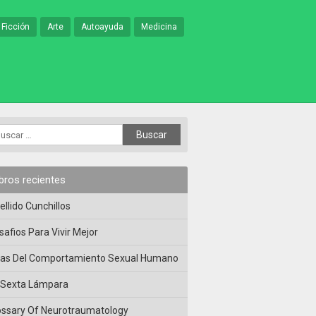
 Ficción
Arte
Autoayuda
Medicina
ibros recientes
ellido Cunchillos
safios Para Vivir Mejor
las Del Comportamiento Sexual Humano
 Sexta Lámpara
ossary Of Neurotraumatology