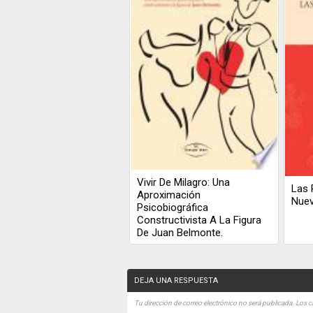
Vivir De Milagro: Una
Las 
Aproximación
Nue
Psicobiográfica
Constructivista A La Figura
De Juan Belmonte.
DEJA UNA RESPUESTA
Tu dirección de correo electrónico no será publicada.
Los c