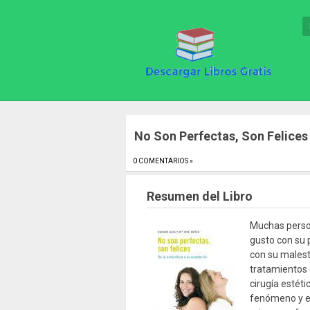
No Son Perfectas, Son Felices
0 COMENTARIOS »
.
Resumen del Libro
Muchas person
gusto con su 
con su malest
tratamientos 
cirugía estét
fenómeno y e