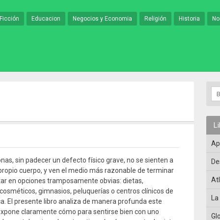
Ficción
Educacion
Negocios y Economia
Religión
Historia
No
L
Ap
as, sin padecer un defecto físico grave, no se sienten a
De
propio cuerpo, y ven el medio más razonable de terminar
At
ar en opciones tramposamente obvias: dietas,
cosméticos, gimnasios, peluquerías o centros clínicos de
La
ica. El presente libro analiza de manera profunda este
xpone claramente cómo para sentirse bien con uno
Gl