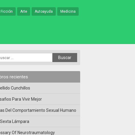
 Ficción
Arte
Autoayuda
Medicina
ibros recientes
ellido Cunchillos
safios Para Vivir Mejor
las Del Comportamiento Sexual Humano
 Sexta Lámpara
ossary Of Neurotraumatology