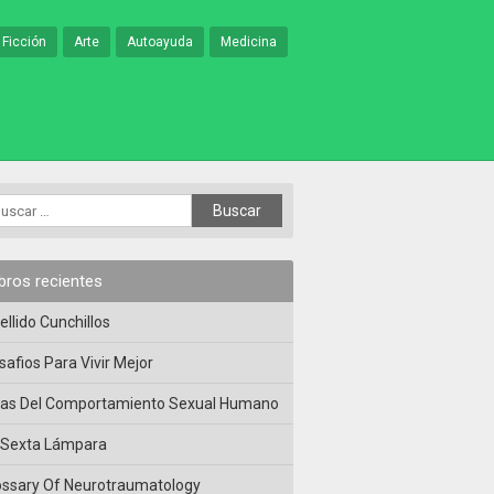
 Ficción
Arte
Autoayuda
Medicina
ibros recientes
ellido Cunchillos
safios Para Vivir Mejor
las Del Comportamiento Sexual Humano
 Sexta Lámpara
ossary Of Neurotraumatology