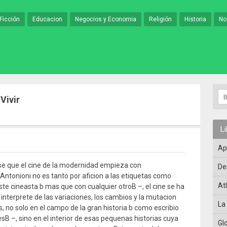
Ficción
Educacion
Negocios y Economia
Religión
Historia
No
Vivir
L
Ap
rse que el cine de la modernidad empieza con
De
Antonioni no es tanto por aficion a las etiquetas como
At
ste cineasta b mas que con cualquier otroB –, el cine se ha
interprete de las variaciones, los cambios y la mutacion
La
, no solo en el campo de la gran historia b como escribio
sB –, sino en el interior de esas pequenas historias cuya
Gl