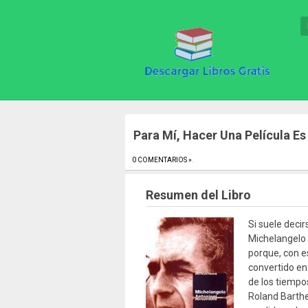
Para Mí, Hacer Una Película Es 
0 COMENTARIOS »
.
Resumen del Libro
Si suele deci
Michelangelo 
porque, con e
convertido en 
de los tiempos
Roland Barthe