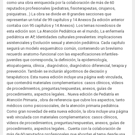
como una obra enriquecida por la colaboración de más de 60
reputados profesionales (pediatras, fisioterapeutas, cirujanos,
psiquiatras…) La obra se divide en 8 grandes secciones que
representan un total de 99 capítulos y 14 Anexos (la edición anterior
contaba con 95 capítulos y 14 Anexos). Los temas novedosos de
esta edición son: La Atención Pediátrica en el mundo, La enfermería
pediátrica en AP, Identidades culturales prevalentes: implicaciones
asistenciales y Evolución sexual y atención pediátrica. Cada capítulo
seguirá un modelo esquemático común, conteniendo un brevísimo
recuerdo anatomo-funcional con las especificaciones infantiles-
juveniles que corresponda, la definición, la epidemiología,
etiopatogenia, clínica , diagnóstico, diagnóstico diferencial, terapia y
prevención. También se incluirán algoritmos de decisión y
terapéuticos. Esta nueva edición incluye una página web vinculada,
que contendrá materiales complementarios: casos clínicos, vídeos
de procedimientos, preguntas/respuestas, anexos, guías de
procedimiento, aspectos legales… Nueva edición de Pediatría en
Atención Primaria , obra de referencia que cubre los aspectos, tanto
médicos como psicosociales, de la atención primaria pediátrica.
Como gran novedad de esta nueva edición, la obra incluye una página
web vinculada con materiales complementarios: casos clínicos,
vídeos de procedimientos, preguntas/respuestas, anexos, guías de
procedimiento, aspectos legales… Cuenta con la colaboración de
más de 60 reputados profesionales que abordan el tema desde una