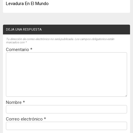
Levadura En El Mundo
DEJA UNA RESPUESTA
Tu dirección de correo electrónico no será publicada.
Los campos obligatorios están
marcados con
*
Comentario
*
Nombre
*
Correo electrónico
*