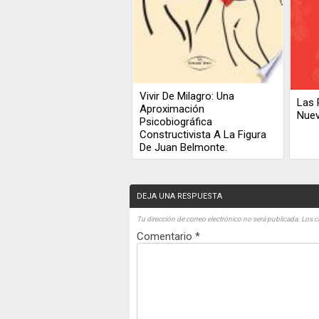
Vivir De Milagro: Una
Las 
Aproximación
Nue
Psicobiográfica
Constructivista A La Figura
De Juan Belmonte.
DEJA UNA RESPUESTA
Tu dirección de correo electrónico no será publicada.
Los c
Comentario
*