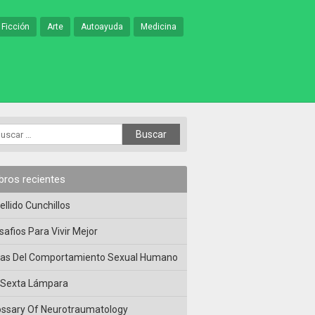
 Ficción
Arte
Autoayuda
Medicina
ibros recientes
ellido Cunchillos
safios Para Vivir Mejor
las Del Comportamiento Sexual Humano
 Sexta Lámpara
ossary Of Neurotraumatology