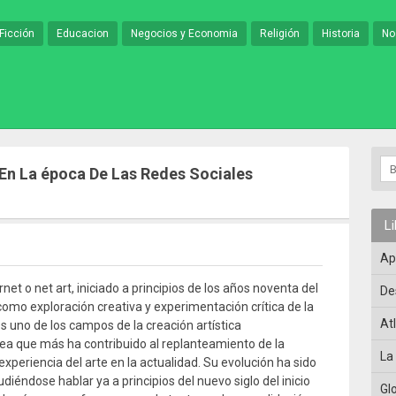
Ficción
Educacion
Negocios y Economia
Religión
Historia
No
t En La época De Las Redes Sociales
L
Ap
ernet o net art, iniciado a principios de los años noventa del
De
como exploración creativa y experimentación crítica de la
At
es uno de los campos de la creación artística
a que más ha contribuido al replanteamiento de la
La
xperiencia del arte en la actualidad. Su evolución ha sido
udiéndose hablar ya a principios del nuevo siglo del inicio
Gl