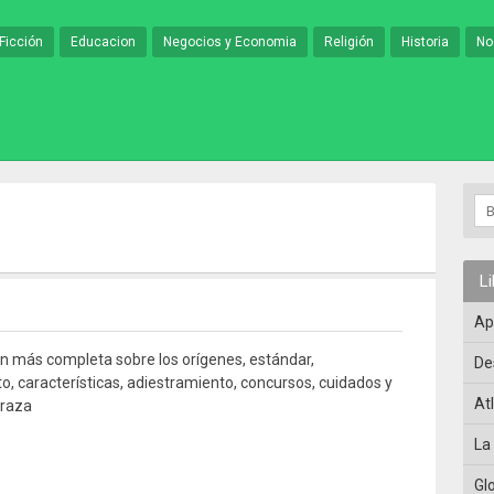
Ficción
Educacion
Negocios y Economia
Religión
Historia
No
L
Ap
n más completa sobre los orígenes, estándar,
De
 características, adiestramiento, concursos, cuidados y
At
 raza
La
Gl