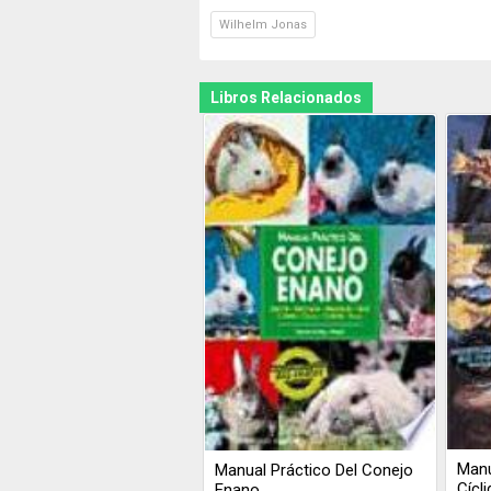
Wilhelm Jonas
Libros Relacionados
Manu
Manual Práctico Del Conejo
Cícl
Enano