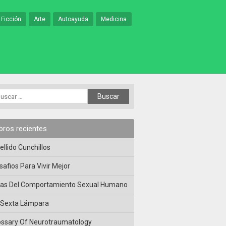
 Ficción
Arte
Autoayuda
Medicina
ibros recientes
ellido Cunchillos
safios Para Vivir Mejor
las Del Comportamiento Sexual Humano
 Sexta Lámpara
ossary Of Neurotraumatology