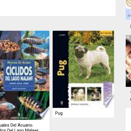
Pug
ales Del Acuario.
idos Del Lago Malawi