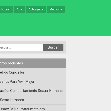
 Ficción
Arte
Autoayuda
Medicina
ibros recientes
ellido Cunchillos
safios Para Vivir Mejor
las Del Comportamiento Sexual Humano
 Sexta Lámpara
ossary Of Neurotraumatology