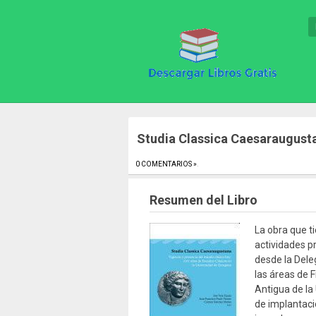
Studia Classica Caesaraugust
0 COMENTARIOS »
.
Resumen del Libro
La obra que t
actividades p
desde la Dele
las áreas de F
Antigua de l
de implantació