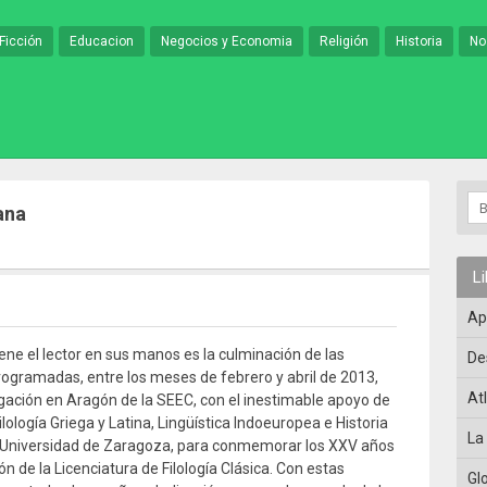
Ficción
Educacion
Negocios y Economia
Religión
Historia
No
ana
L
Ap
iene el lector en sus manos es la culminación de las
De
rogramadas, entre los meses de febrero y abril de 2013,
At
gación en Aragón de la SEEC, con el inestimable apoyo de
ilología Griega y Latina, Lingüística Indoeuropea e Historia
La
a Universidad de Zaragoza, para conmemorar los XXV años
n de la Licenciatura de Filología Clásica. Con estas
Gl