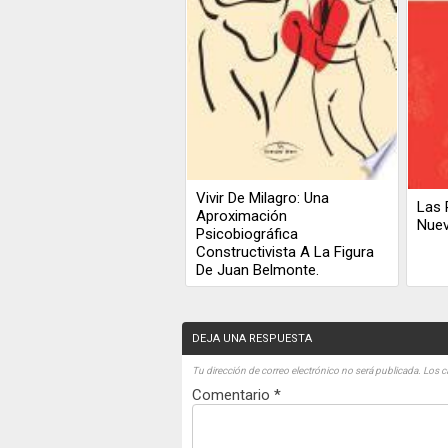
Vivir De Milagro: Una
Las 
Aproximación
Nue
Psicobiográfica
Constructivista A La Figura
De Juan Belmonte.
DEJA UNA RESPUESTA
Tu dirección de correo electrónico no será publicada.
Los c
Comentario
*