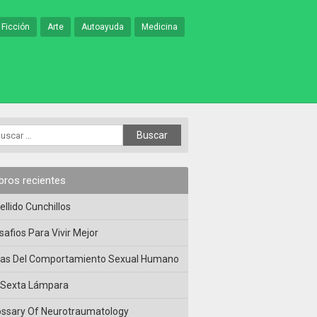
 Ficción
Arte
Autoayuda
Medicina
ibros recientes
ellido Cunchillos
safios Para Vivir Mejor
las Del Comportamiento Sexual Humano
 Sexta Lámpara
ossary Of Neurotraumatology