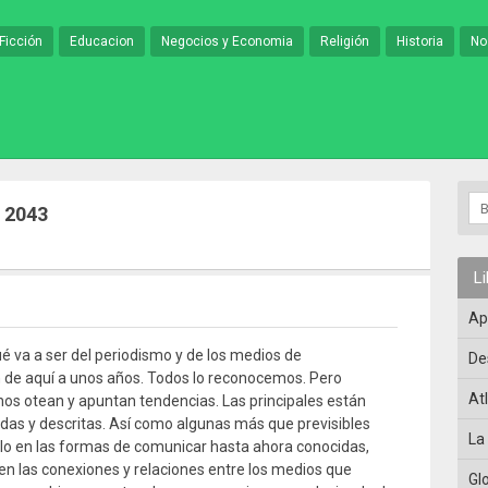
Ficción
Educacion
Negocios y Economia
Religión
Historia
No
0 2043
L
Ap
é va a ser del periodismo y de los medios de
De
de aquí a unos años. Todos lo reconocemos. Pero
At
os otean y apuntan tendencias. Las principales están
das y descritas. Así como algunas más que previsibles
La
olo en las formas de comunicar hasta ahora conocidas,
en las conexiones y relaciones entre los medios que
Gl