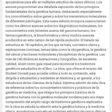
apoyándose para ello en múltiples estudios de casos clínicos. Los
autores proporcionan una detallada exposición de los principios
fundamentales de la genética humana, destacando especialmente
los conocimientos sobre genes y sobre los mecanismos moleculares
de diferentes patologías. Esta nueva edición incorpora nuevos temas
como los últimos avances sobre los diagnósticos moleculares, los
conocimientos más recientes acerca del genoma humano, los
farmacogenéticos, la bioinformática y otros muchos avances
producidos en este campo de tan rápida evolución. El tratado se
estructura en 18 capítulos, en los que se trata, con textos claros y
explicaciones concisas, temas tales como la citogenética, la genética
del cáncer y las bases moleculares y bioquímicas de la genética. Las
más de 240 dinámicas ilustraciones y fotografías, de excelente
calidad, sirven como guía visual para reconocer los trastornos
genéticos estudiados en el libro. La obra, que ofrece el recurso del
Student Consult para acceder online a todo su contenido, está
dirigida a estudiantes y residentes en Medicina y, en general, a los
estudiosos de las Ciencias de la Salud. Séptima edición de esta obra
de referencia sobre los conocimientos teóricos y prácticos de la
genética en medicina, que integra los principios básicos de la
genética humana con la genética molecular moderna para una mejor
comprensión del amplio rango de trastornos genéticos explicados.
En la obra se estudia la relación ente la genética básica y la medicina
clínica, apoyándose para ello en múltiples estudios de casos clínicos.