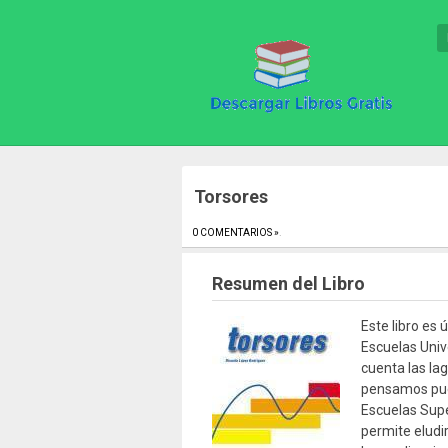
Torsores
0 COMENTARIOS »
.
Resumen del Libro
Este libro es 
Escuelas Univ
cuenta las l
pensamos pued
Escuelas Super
permite eludi