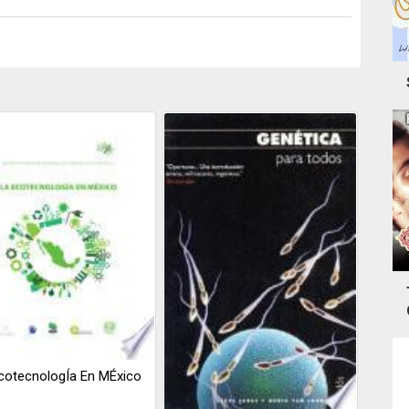
cotecnologÍa En MÉxico