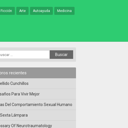
 Ficción
Arte
Autoayuda
Medicina
ibros recientes
ellido Cunchillos
safios Para Vivir Mejor
las Del Comportamiento Sexual Humano
 Sexta Lámpara
ossary Of Neurotraumatology