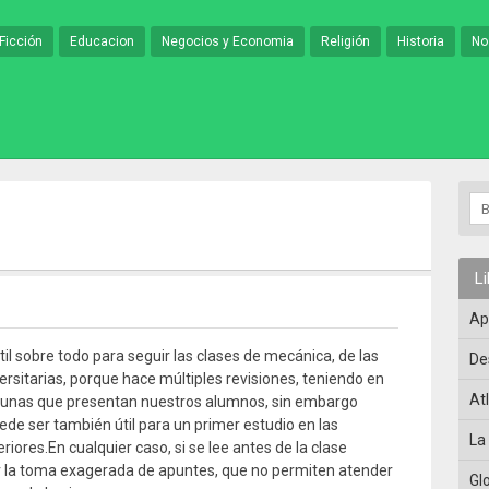
Ficción
Educacion
Negocios y Economia
Religión
Historia
No
L
Ap
útil sobre todo para seguir las clases de mecánica, de las
De
ersitarias, porque hace múltiples revisiones, teniendo en
At
agunas que presentan nuestros alumnos, sin embargo
e ser también útil para un primer estudio en las
La
iores.En cualquier caso, si se lee antes de la clase
r la toma exagerada de apuntes, que no permiten atender
Gl