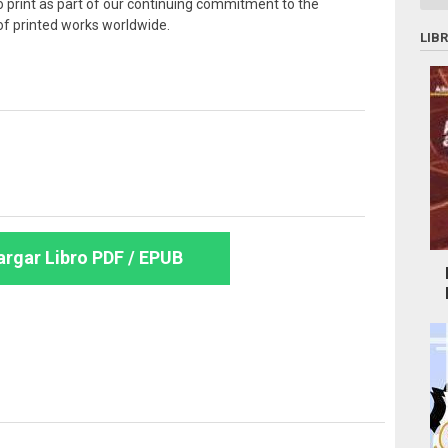
o print as part of our continuing commitment to the
of printed works worldwide.
LIB
rgar Libro PDF / EPUB