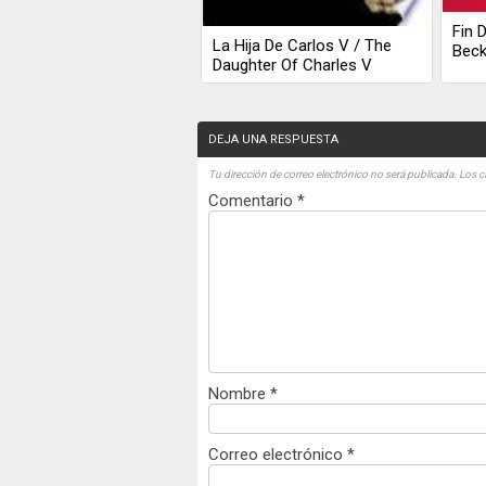
Fin 
La Hija De Carlos V / The
Beck
Daughter Of Charles V
DEJA UNA RESPUESTA
Tu dirección de correo electrónico no será publicada.
Los c
Comentario
*
Nombre
*
Correo electrónico
*