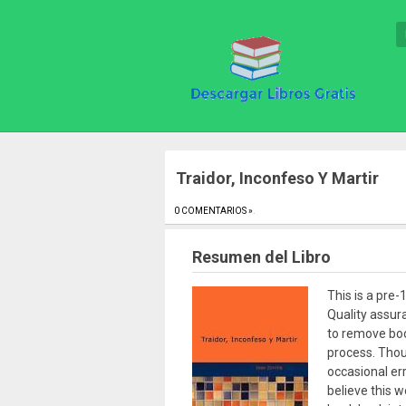
Traidor, Inconfeso Y Martir
0 COMENTARIOS »
.
Resumen del Libro
This is a pre-
Quality assur
to remove boo
process. Tho
occasional er
believe this w