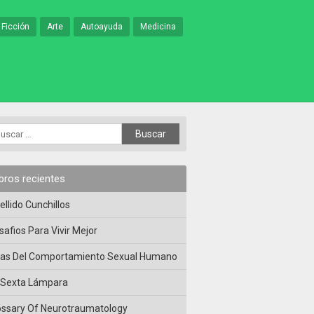
 Ficción
Arte
Autoayuda
Medicina
ibros recientes
ellido Cunchillos
safios Para Vivir Mejor
las Del Comportamiento Sexual Humano
 Sexta Lámpara
ossary Of Neurotraumatology