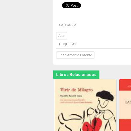
CATEGORÍA
Arte
ETIQUETAS:
Jose Antonio Lorente
Libros Relacionados