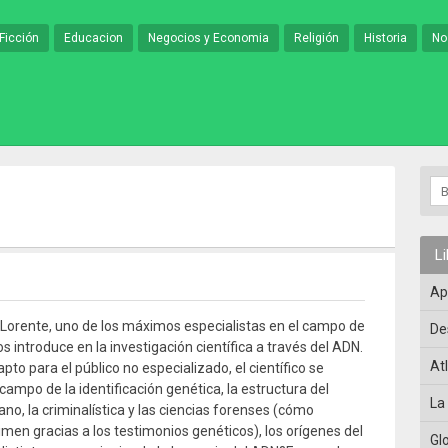
Ficción
Educacion
Negocios y Economia
Religión
Historia
No
L
Ap
Lorente, uno de los máximos especialistas en el campo de
De
os introduce en la investigación científica a través del ADN.
At
apto para el público no especializado, el científico se
campo de la identificación genética, la estructura del
La
, la criminalística y las ciencias forenses (cómo
imen gracias a los testimonios genéticos), los orígenes del
Gl