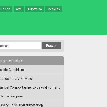
 Ficción
Arte
Autoayuda
Medicina
ibros recientes
ellido Cunchillos
safios Para Vivir Mejor
las Del Comportamiento Sexual Humano
 Sexta Lámpara
ossary Of Neurotraumatology