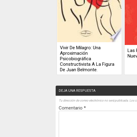
Vivir De Milagro: Una
Las 
Aproximación
Nue
Psicobiográfica
Constructivista A La Figura
De Juan Belmonte.
DEJA UNA RESPUESTA
Tu dirección de correo electrónico no será publicada.
Los c
Comentario
*