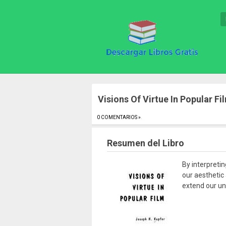
Visions Of Virtue In Popular Fi
0 COMENTARIOS »
.
Resumen del Libro
By interpreti
our aesthetic 
extend our un