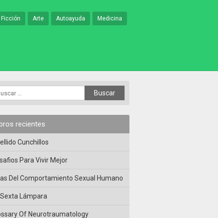
 Ficción
Arte
Autoayuda
Medicina
ibros recientes
ellido Cunchillos
safios Para Vivir Mejor
las Del Comportamiento Sexual Humano
 Sexta Lámpara
ossary Of Neurotraumatology