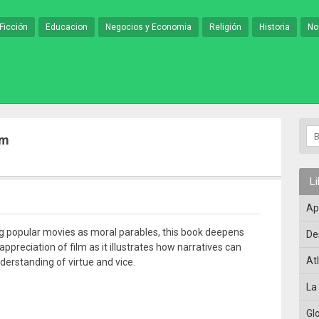
Ficción
Educacion
Negocios y Economia
Religión
Historia
No
lm
L
Ap
ng popular movies as moral parables, this book deepens
De
appreciation of film as it illustrates how narratives can
At
derstanding of virtue and vice.
La
Gl