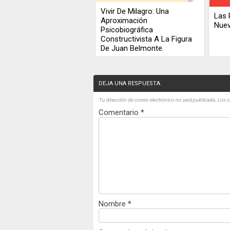
Vivir De Milagro: Una
Las 
Aproximación
Nue
Psicobiográfica
Constructivista A La Figura
De Juan Belmonte.
DEJA UNA RESPUESTA
Tu dirección de correo electrónico no será publicada.
Los c
Comentario
*
Nombre
*