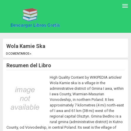
Wola Kamie Ska
0 COMENTARIOS »
.
Resumen del Libro
High Quality Content by WIKIPEDIA articles!
Wola Kamie ska is a village in the
administrative district of Gmina I awa, within
I awa County, Warmian-Masurian
Voivodeship, in northern Poland. It lies
approximately 7 kilometres (4 mi) north-east
of I awa and 61 km (38 mi) west of the
regional capital Olsztyn. Gmina Bedlno is a
rural gmina (administrative district) in Kutno
County, od Voivodeship, in central Poland. Its seat is the village of