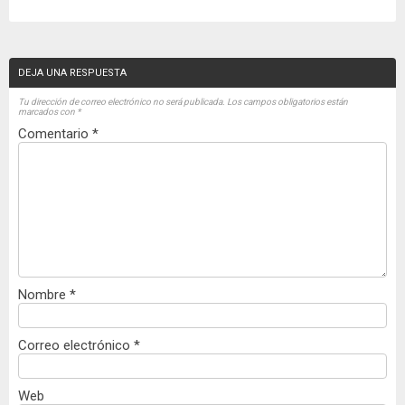
DEJA UNA RESPUESTA
Tu dirección de correo electrónico no será publicada.
Los campos obligatorios están
marcados con
*
Comentario
*
Nombre
*
Correo electrónico
*
Web