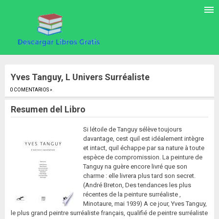
Yves Tanguy, L Univers Surréaliste
0 COMENTARIOS »
.
Resumen del Libro
Si létoile de Tanguy sélève toujours
davantage, cest quil est idéalement intègre
et intact, quil échappe par sa nature à toute
espèce de compromission. La peinture de
Tanguy na guère encore livré que son
charme : elle livrera plus tard son secret.
(André Breton, Des tendances les plus
récentes de la peinture surréaliste ,
Minotaure, mai 1939) A ce jour, Yves Tanguy,
le plus grand peintre surréaliste français, qualifié de peintre surréaliste