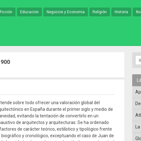
Ficción
Educacion
Negocios y Economia
Religión
Historia
No
1900
L
Ap
etende sobre todo ofrecer una valoración global del
De
itectónico en España durante el primer siglo y medio de
At
neidad, evitando la tentación de convertirlo en un
haustivo de arquitectos y arquitecturas. Se ha ordenado
La
actores de carácter teórico, estilístico y tipológico frente
n biográfico y cronológico, exceptuando el caso de Juan de
Gl