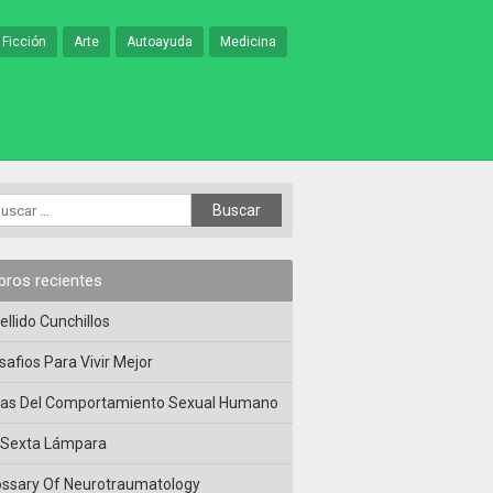
 Ficción
Arte
Autoayuda
Medicina
ibros recientes
ellido Cunchillos
safios Para Vivir Mejor
las Del Comportamiento Sexual Humano
 Sexta Lámpara
ossary Of Neurotraumatology