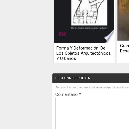
Gran
Forma Y Deformación. De
Desd
Los Objetos Arquitectónicos
Y Urbanos
DEJA UNA RESPUESTA
Tu dirección de correo electrónico no será publicada.
Los c
Comentario
*