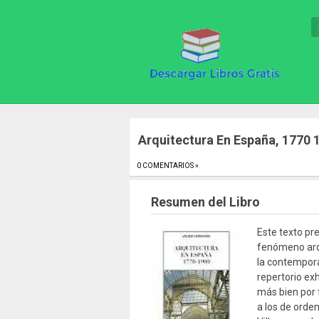
Arquitectura En España, 1770 
0 COMENTARIOS »
.
Resumen del Libro
Este texto pr
fenómeno arqu
la contempora
repertorio ex
más bien por f
a los de orde