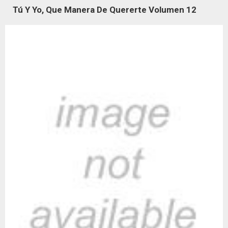
Tú Y Yo, Que Manera De Quererte Volumen 12